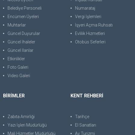
Belediye Personeli
Numarataj
Encümen Üyeleri
Vergi İşlemleri
Muhtarlar
İşyeri Açma Ruhsatı
Güncel Duyurular
Evlilik Hizmetleri
Güncel İhaleler
Otobüs Seferleri
Güncel İlanlar
Etkinlikler
Foto Galeri
Video Galeri
BİRİMLER
KENT REHBERİ
Zabıta Amirliği
Tarihçe
Yazı İşleri Müdürlüğü
El Sanatları
Mali Hizmetler Müdürlüğü
Av Turizmi